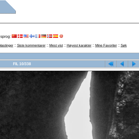
 sprog:
::
::
::
::
::
lastinger
Siste kommentarer
Mest vist
Høyest karakter
Mine Favoriter
Søk
FIL 10/338