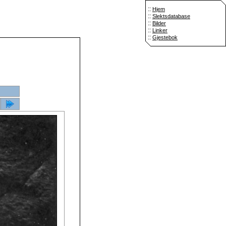
::
Hjem
::
Slektsdatabase
::
Bilder
::
Linker
::
Gjestebok