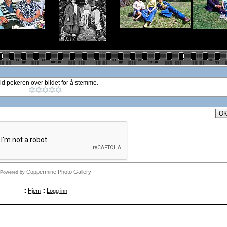
ld pekeren over bildet for å stemme.
O
Coppermine Photo Gallery
Powered by
::
::
Hjem
Logg inn