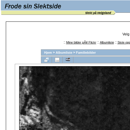
Velg
::
::
::
Mine bilder pÃ¥ Flickr
Albumliste
Siste opp
>
>
Hjem
Albumliste
Familiebilder