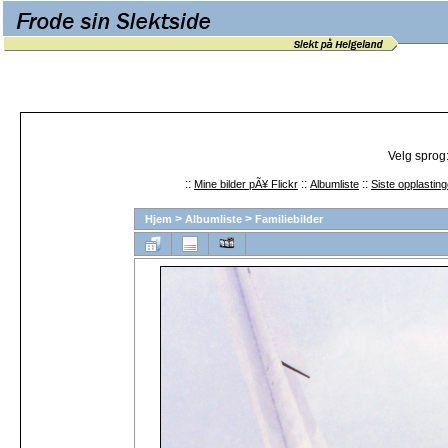
Velg sprog
::
::
::
Mine bilder pÃ¥ Flickr
Albumliste
Siste opplasting
>
>
Hjem
Albumliste
Familiebilder