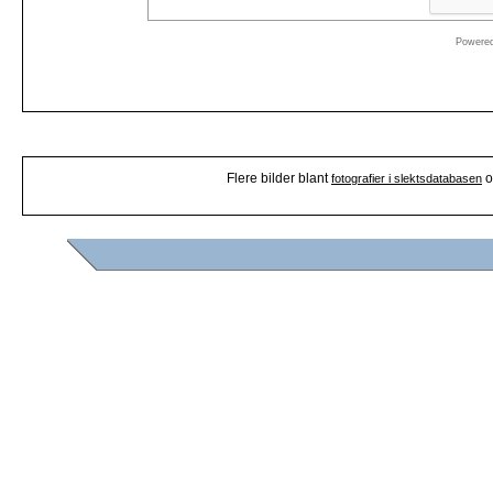
Powere
Flere bilder blant
o
fotografier i slektsdatabasen