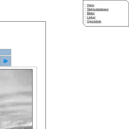
::
Hjem
::
Slektsdatabase
::
Bilder
::
Linker
::
Gjestebok