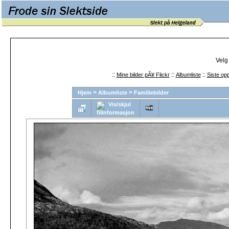
Velg
::
::
::
Mine bilder pÃ¥ Flickr
Albumliste
Siste opp
>
>
Hjem
Albumliste
Familiebilder