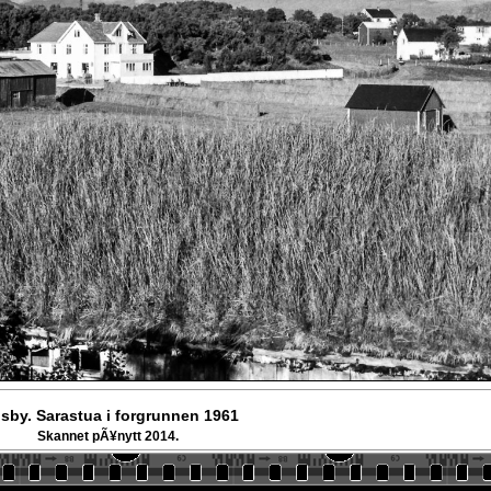
sby. Sarastua i forgrunnen 1961
Skannet pÃ¥nytt 2014.