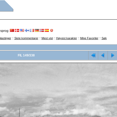
 sprog:
::
::
::
::
::
lastinger
Siste kommentarer
Mest vist
Høyest karakter
Mine Favoriter
Søk
FIL 149/338