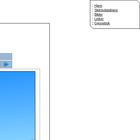
::
Hjem
::
Slektsdatabase
::
Bilder
::
Linker
::
Gjestebok