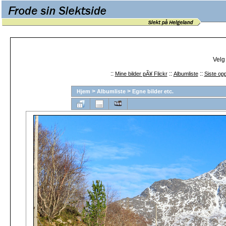
Velg
::
::
::
Mine bilder pÃ¥ Flickr
Albumliste
Siste opp
>
>
Hjem
Albumliste
Egne bilder etc.