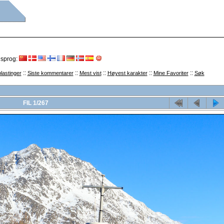
 sprog:
::
::
::
::
::
lastinger
Siste kommentarer
Mest vist
Høyest karakter
Mine Favoriter
Søk
FIL 1/267