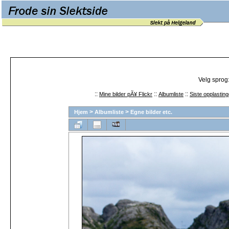
Velg sprog
::
::
::
Mine bilder pÃ¥ Flickr
Albumliste
Siste opplasting
>
>
Hjem
Albumliste
Egne bilder etc.