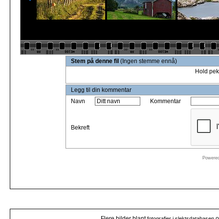
Stem på denne fil
(Ingen stemme ennå)
Hold pek
Legg til din kommentar
Navn
Kommentar
Bekreft
Powere
Flere bilder blant
o
fotografier i slektsdatabasen