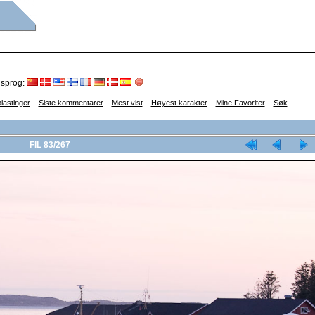
 sprog:
::
::
::
::
::
lastinger
Siste kommentarer
Mest vist
Høyest karakter
Mine Favoriter
Søk
FIL 83/267