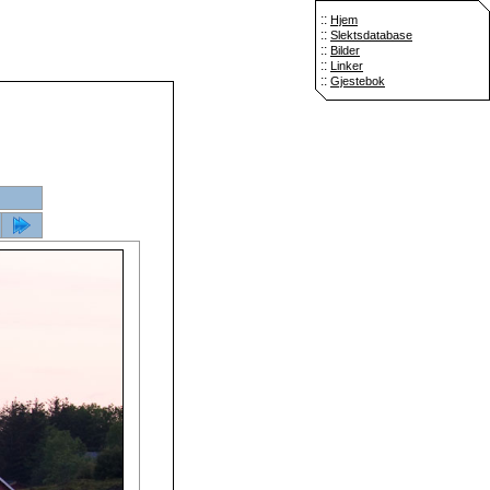
::
Hjem
::
Slektsdatabase
::
Bilder
::
Linker
::
Gjestebok