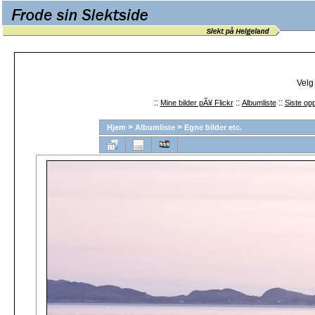
Velg
::
::
::
Mine bilder pÃ¥ Flickr
Albumliste
Siste opp
>
>
Hjem
Albumliste
Egne bilder etc.