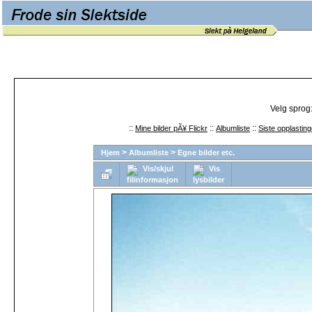
Velg sprog
::
::
::
Mine bilder pÃ¥ Flickr
Albumliste
Siste opplasting
>
>
Hjem
Albumliste
Egne bilder etc.